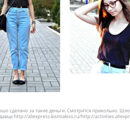
рошо сделано за такие деньги. Смотрится прикольно. Шло
вца http://aliexpress.kismiakiss.ru/http://activities.aliex