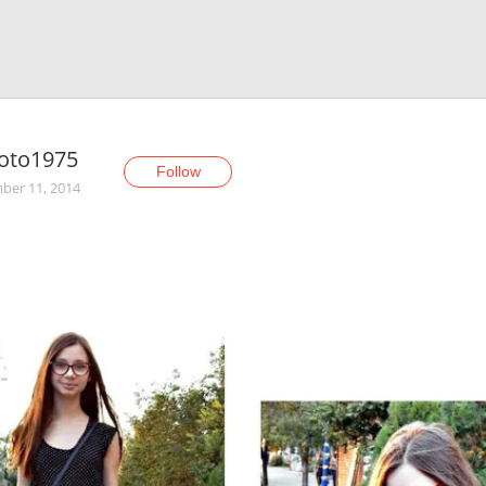
coto1975
Follow
er 11, 2014