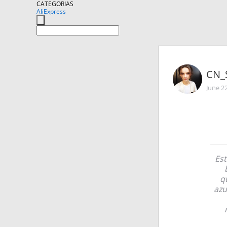
CATEGORIAS
AliExpress
CN_
June 2
Est
qu
azu