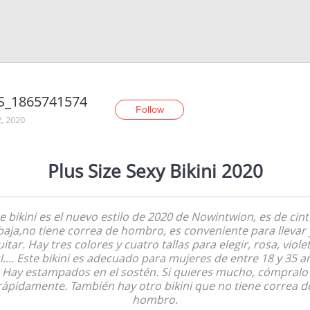
S_1865741574
Follow
2, 2020
Plus Size Sexy Bikini 2020
e bikini es el nuevo estilo de 2020 de Nowintwion, es de cin
baja,no tiene correa de hombro, es conveniente para llevar 
itar. Hay tres colores y cuatro tallas para elegir, rosa, violet
l.... Este bikini es adecuado para mujeres de entre 18 y 35 a
Hay estampados en el sostén. Si quieres mucho, cómpralo
rápidamente. También hay otro bikini que no tiene correa d
hombro.