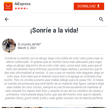
AliExpress
DOWNLOAD
¡Sonríe a la vida!
El_mundo_de^AE^
March 3, 2021
Combina tu vestido con un abrigo largo a la rodilla de color claro para crear un
efecto sofisticado. Si quieres que un vestido luzca más adecuado para viajar,
elige un abrigo deportivo de un color más claro, como azul cielo, para que el
resto del atuendo luzca informal, usa botas bajas neutras y accesorios que le
den más informalidad al vestido. Si vas a usar un vestido más elegante, elige un
color joya. Esto hará que el atuendo luzca bien y le agrega un contraste muy
bonito. Pero no olvides ponerte unas mallas debajo para no pasar frío. Si tienes
un vestido de primavera que esté hecho de un material más ligero, siempre elige
unas mallas de color oscuro, siempre es una forma excelente de mantener el
calor durante los meses más fríos y ampliar el uso de los vestidos de verano y
primavera. Una bufanda larga, bolso que sea del mismo tono que el calzado,
guantes claros, gorro estilo polar y unas gafas oscuras son la mezcla perfecta.