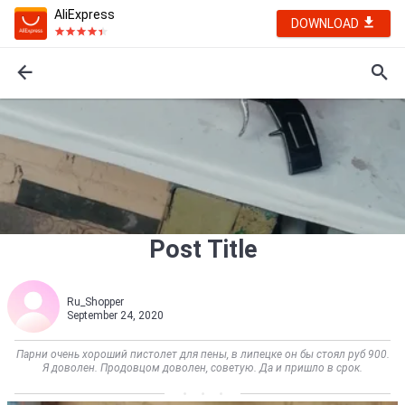
AliExpress
DOWNLOAD
Post Title
Ru_Shopper
September 24, 2020
Парни очень хороший пистолет для пены, в липецке он бы стоял руб 900.
Я доволен. Продовцом доволен, советую. Да и пришло в срок.