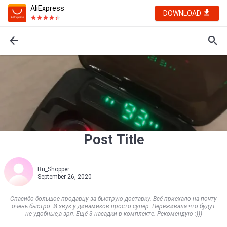
AliExpress
DOWNLOAD
Post Title
Ru_Shopper
September 26, 2020
Спасибо большое продавцу за быструю доставку. Всё приехало на почту
очень быстро. И звук у динамиков просто супер. Переживала что будут
не удобные,а зря. Ещё 3 насадки в комплекте. Рекомендую :)))