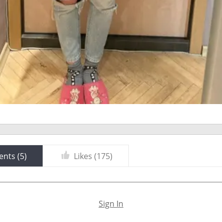
nts (
5
)
Likes (
175
)
Sign In