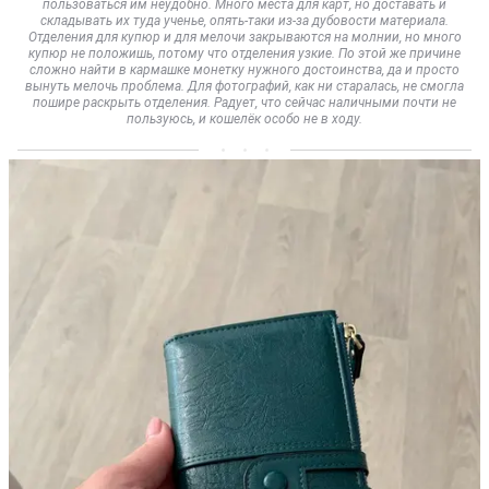
пользоваться им неудобно. Много места для карт, но доставать и
складывать их туда ученье, опять-таки из-за дубовости материала.
Отделения для купюр и для мелочи закрываются на молнии, но много
купюр не положишь, потому что отделения узкие. По этой же причине
сложно найти в кармашке монетку нужного достоинства, да и просто
вынуть мелочь проблема. Для фотографий, как ни старалась, не смогла
пошире раскрыть отделения. Радует, что сейчас наличными почти не
пользуюсь, и кошелёк особо не в ходу.