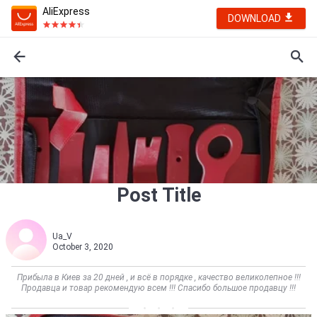
AliExpress
DOWNLOAD
Post Title
Ua_V
October 3, 2020
Прибыла в Киев за 20 дней , и всё в порядке , качество великолепное !!!
Продавца и товар рекомендую всем !!! Спасибо большое продавцу !!!