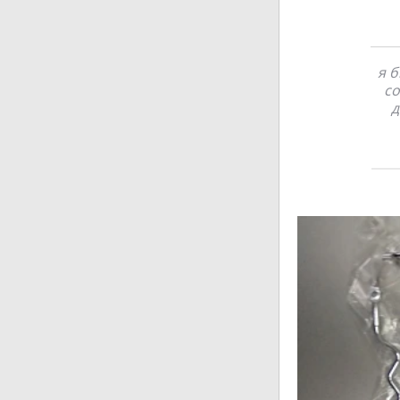
я б
со
д