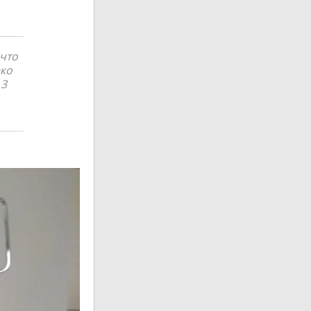
 что
еко
 3