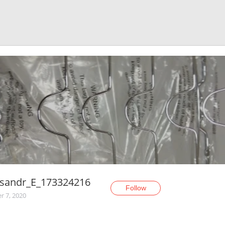
ksandr_E_173324216
Follow
r 7, 2020