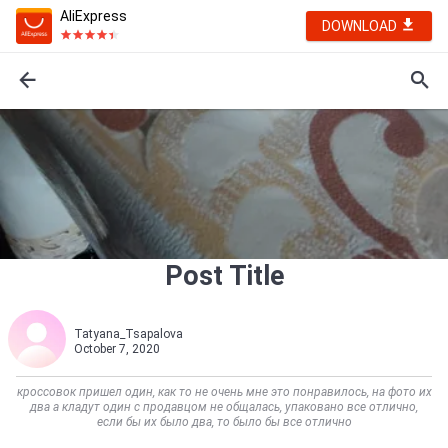
AliExpress
DOWNLOAD
Post Title
Tatyana_Tsapalova
October 7, 2020
кроссовок пришел один, как то не очень мне это понравилось, на фото их
два а кладут один с продавцом не общалась, упаковано все отлично,
если бы их было два, то было бы все отлично