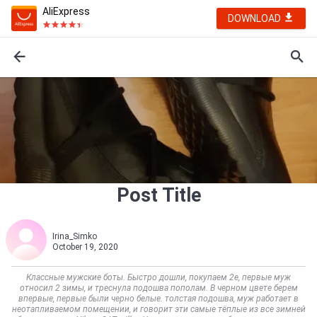
AliExpress
DOWNLOAD
Post Title
Irina_Simko
October 19, 2020
Классные мужские боты. Быстро дошли, покупаем 2е, первые муж
относил 2 зимы, и треснула подошва пополам. В черном цвете берем
впервые, первые были черно белые. толстая подошва, муж работает в
неотапливаемом помещении, и говорит эти самые тёплые из все зимней