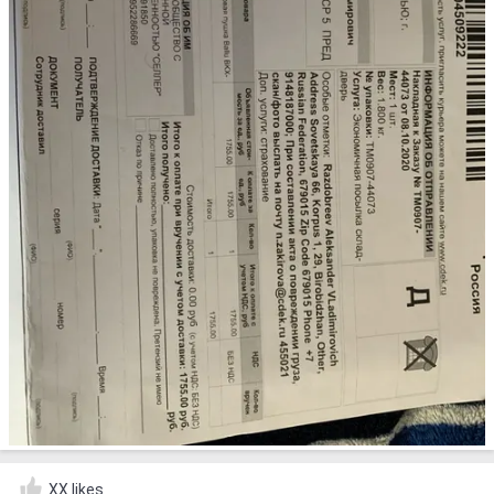
XX likes