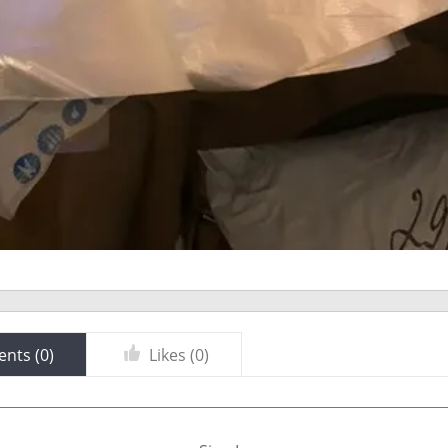
nts (
0
)
Likes (
0
)