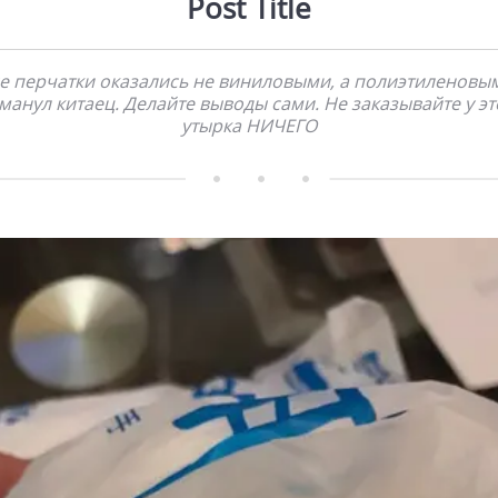
Post Title
е перчатки оказались не виниловыми, а полиэтиленовы
манул китаец. Делайте выводы сами. Не заказывайте у эт
утырка НИЧЕГО