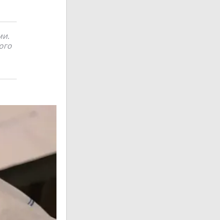
ми.
ого