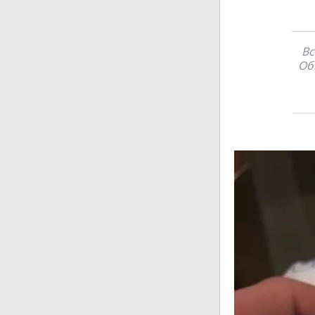
Вс
Об