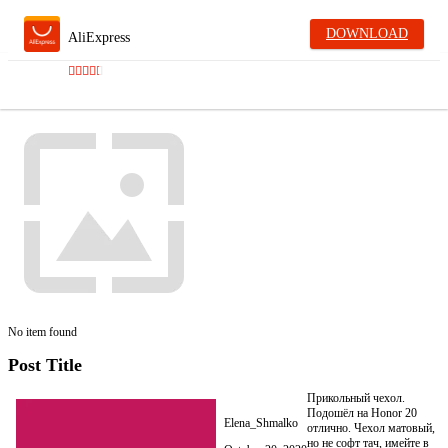
DOWNLOAD
AliExpress
No item found
Post Title
Прикольный чехол.
Подошёл на Honor 20
Elena_Shmalko
отлично. Чехол матовый,
но не софт тач, имейте в