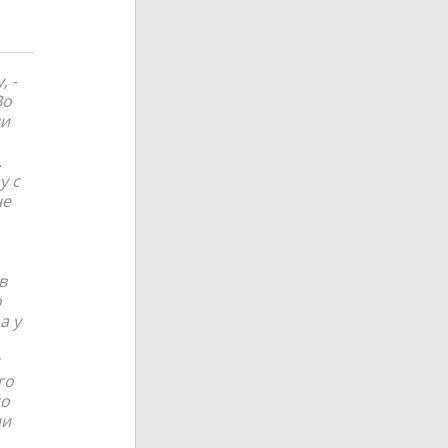
, -
Во
ли
.
у с
не
в
о
а у
го
ко
ии