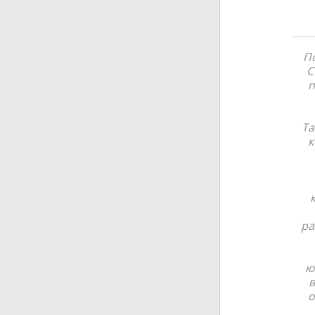
По
C
п
Та
к
ра
ю
в
о