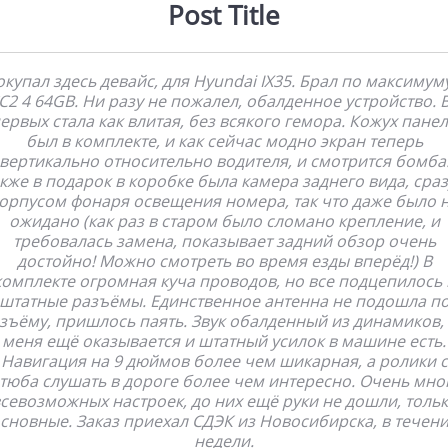
Post Title
купал здесь девайс, для Hyundai IX35. Брал по максимуму
C2 4 64GB. Ни разу не пожалел, обалденное устройство. 
ервых стала как влитая, без всякого гемора. Кожух пане
был в комплекте, и как сейчас модно экран теперь
вертикально относительно водителя, и смотрится бомба
кже в подарок в коробке была камера заднего вида, сраз
орпусом фонаря освещения номера, так что даже было 
ожидано (как раз в старом было сломано крепление, и
требовалась замена, показывает задний обзор очень
достойно! Можно смотреть во время езды вперёд!) В
комплекте огромная куча проводов, но все подцепилось 
штатные разъёмы. Единственное антенна не подошла п
зъёму, пришлось паять. Звук обалденный из динамиков, 
меня ещё оказывается и штатный усилок в машине есть.
Навигация на 9 дюймов более чем шикарная, а ролики с
тюба слушать в дороге более чем интересно. Очень мно
севозможных настроек, до них ещё руки не дошли, толь
сновные. Заказ приехал СДЭК из Новосибирска, в течен
недели.