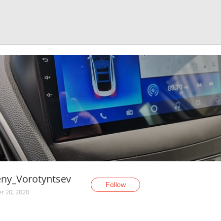
eny_Vorotyntsev
Follow
r 20, 2020