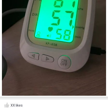
XX likes