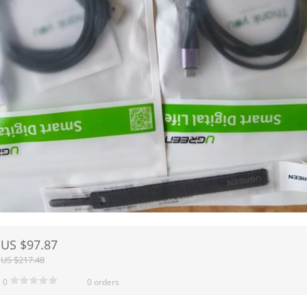
US $97.87
US $217.48
0
0 orders