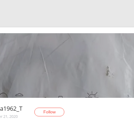
ya1962_T
Follow
r 21, 2020