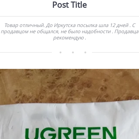
Post Title
Товар отличный. До Иркутска посылка шла 12 дней . С
продавцом не общался, не было надобности . Продавца
рекомендую .