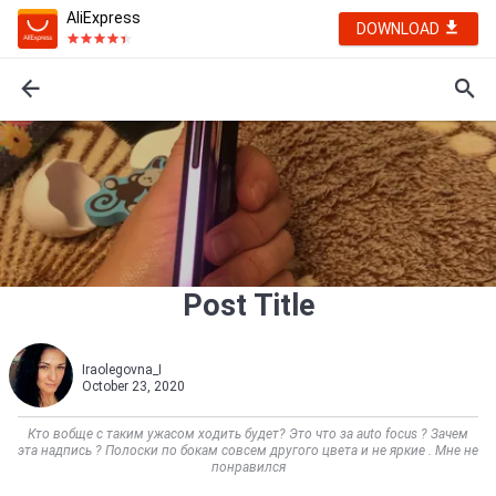
AliExpress
DOWNLOAD
Post Title
Iraolegovna_I
October 23, 2020
Кто вобще с таким ужасом ходить будет? Это что за auto focus ? Зачем
эта надпись ? Полоски по бокам совсем другого цвета и не яркие . Мне не
понравился