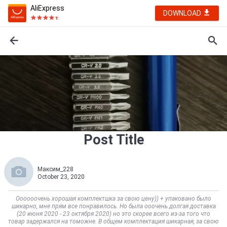
AliExpress
DOWNLOAD
Post Title
Максим_228
October 23, 2020
Оооооочень хорошая комплектшка за свою цену)) + упаковано было
шикарно, мне прям все понравилось. Но была ооочень долгая доставка
(20 июня 2020 - 23 октября 2020) но это скорее всего из-за того что
товар задержался на томожне. В общем комплектация шикарная, за свою