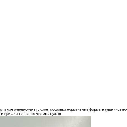
вучание очень-очень плохое прошивки нормальные фирмы наушников вообщ
 и пришли точно что что мне нужно