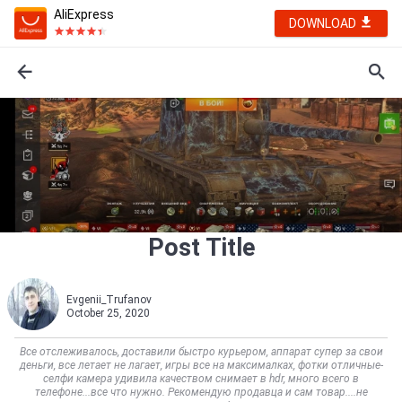
AliExpress
DOWNLOAD
Post Title
Evgenii_Trufanov
October 25, 2020
Все отслеживалось, доставили быстро курьером, аппарат супер за свои
деньги, все летает не лагает, игры все на максималках, фотки отличные-
селфи камера удивила качеством снимает в hdr, много всего в
телефоне...все что нужно. Рекомендую продавца и сам товар....не