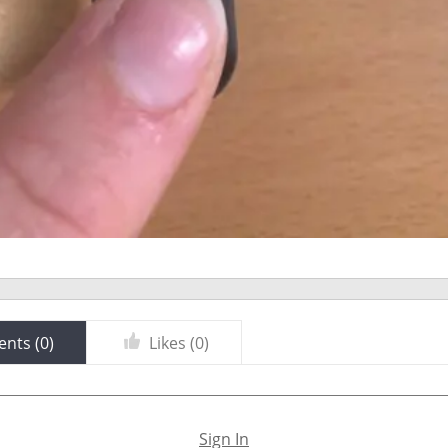
nts (
0
)
Likes (
0
)
Sign In