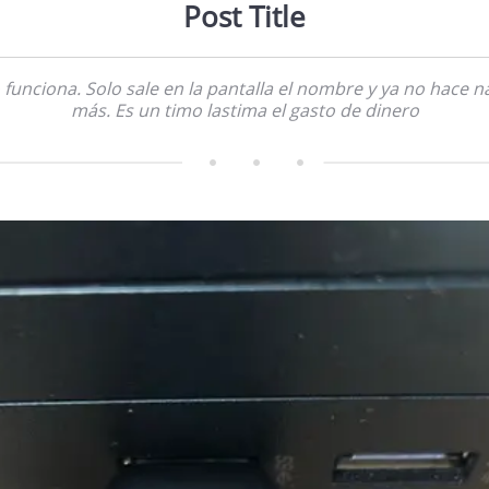
Post Title
 funciona. Solo sale en la pantalla el nombre y ya no hace n
más. Es un timo lastima el gasto de dinero