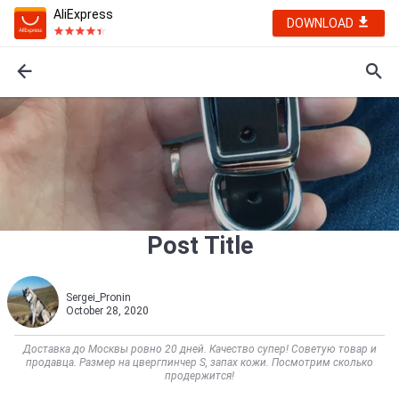
AliExpress
DOWNLOAD
Post Title
Sergei_Pronin
October 28, 2020
Доставка до Москвы ровно 20 дней. Качество супер! Советую товар и
продавца. Размер на цвергпинчер S, запах кожи. Посмотрим сколько
продержится!