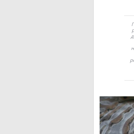
П
р
д
н
р