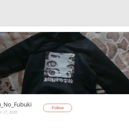
u_No_Fubuki
Follow
r 27, 2020