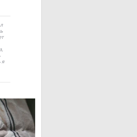
ал
нь
ет
а,
ь
 я