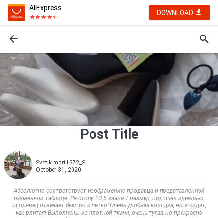
AliExpress
DOWNLOAD
Post Title
Svetik-mart1972_S
October 31, 2020
Абсолютно соответствует изображению продавца и представленной
разменной таблице. На стопу 23,5 взяла 7 размер, подошёл идеально,
продавец отвечает быстро и четко! Очень удобная колодка, нога сидит,
как влитая! Выполнены из плотной ткани, очень тугая, но прекрасно