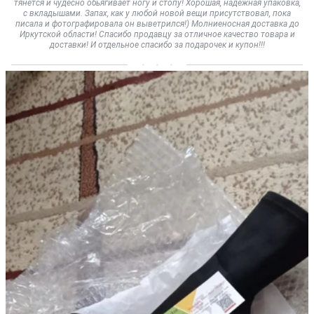
тянется и чудесно обьягивает ногу и стопу! Хорошая, надежная упаковка,
с вкладышами. Запах, как у любой новой вещи присутствовал, пока
писала и фотографировала он выветрился!) Молниеносная доставка до
Иркутской области! Спасибо продавцу за отличное качество товара и
доставки! И отдельное спасибо за подарочек и купон!!!