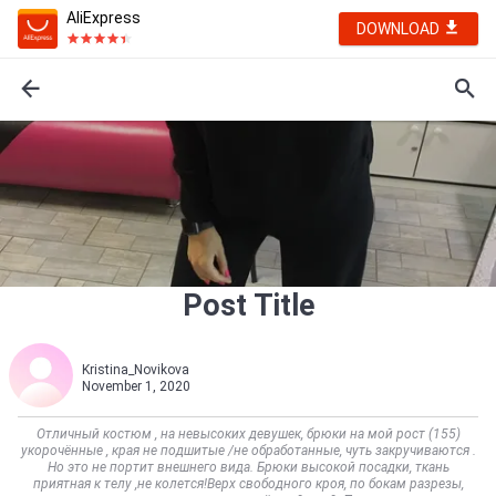
AliExpress
DOWNLOAD
Post Title
Kristina_Novikova
November 1, 2020
Отличный костюм , на невысоких девушек, брюки на мой рост (155)
укорочённые , края не подшитые /не обработанные, чуть закручиваются .
Но это не портит внешнего вида. Брюки высокой посадки, ткань
приятная к телу ,не колется!Верх свободного кроя, по бокам разрезы,