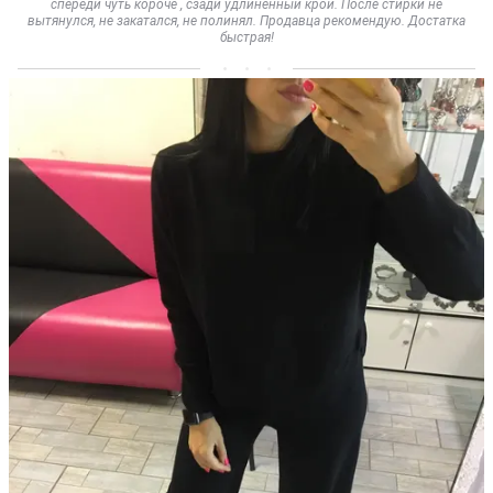
спереди чуть короче , сзади удлинённый крой. После стирки не
вытянулся, не закатался, не полинял. Продавца рекомендую. Достатка
быстрая!