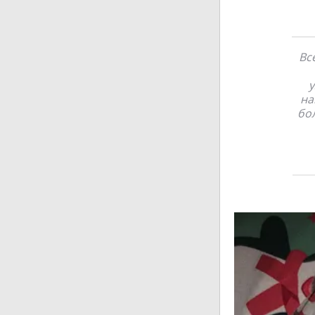
Вс
у
на
бо