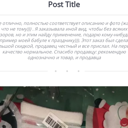
Post Title
е отлично, полностью соответствует описанию и фото (жа
что не тому))) . Я заказывала иной вид, чтобы без всяких
зоров, но и этим найду применение, подарю кому-нибуд
пример моей бабуле к празднику))). Этот заказ был сдела
льшой скидкой, продавец честный и все прислал. На пер
качество нормальное. Спасибо продавцу: рекомендую
однозначно и товар, и продавца