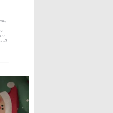
ль,
ь:
н с
вый