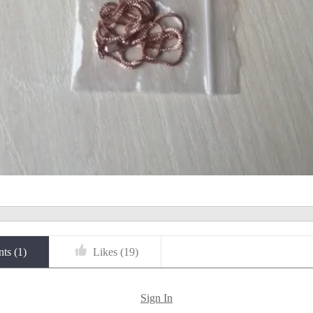
ts (
1
)
Likes (
19
)
Sign In