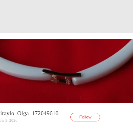
itaylo_Olga_172049610
Follow
er 3, 2020