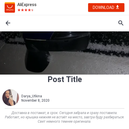
AliExpress
DOWNLOAD
Post Title
Darya_Utkina
November 8, 2020
Доставка в постамат, в срок. Сегодня забрала и сразу поставила.
Работает, но крышка нижняя не встаёт на место, завтра буду разбираться.
Свет немного темнее оригинала.