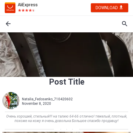
AliExpress
DOWNLOAD
Post Title
Natalia_Fedosenko_710420602
November 8, 2020
Очень хороший, стильный!!! на талию 64-66 отлично! тяжелый, плотный,
похоже на кожу я очень довольна Большое спасибо продавцу!