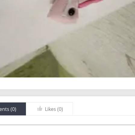
nts (
0
)
Likes (
0
)