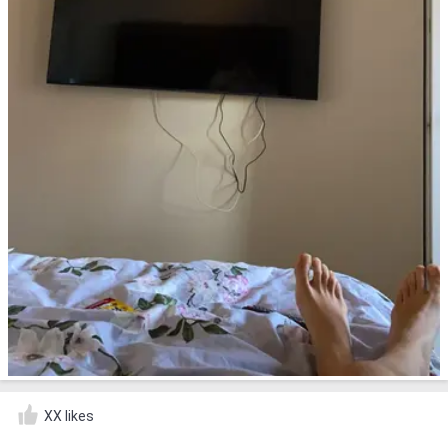
XX likes