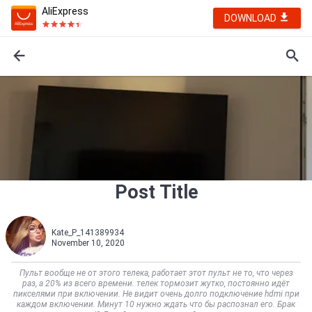
AliExpress
DOWNLOAD
Post Title
Kate_P_141389934
November 10, 2020
Пульт вообще не от этого телека, работает этот пульт не то, что через
раз, а 20% из всего времени. телек тормозит жутко, постоянно идёт
пикселями при включении. Не видит очень долго подключение hdmi при
каждом включении. Минут 10 нужно ждать что бы распознал его. Брак