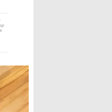
о
ар
в