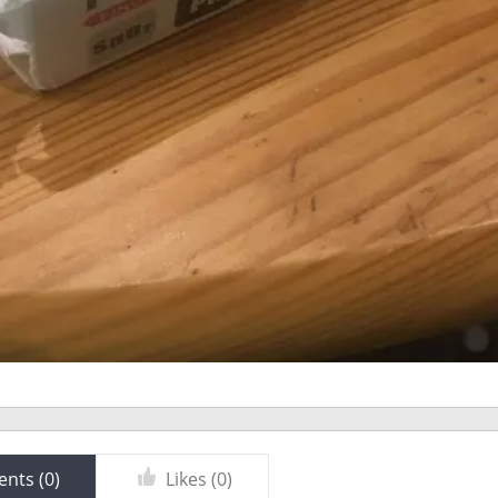
nts (
0
)
Likes (
0
)