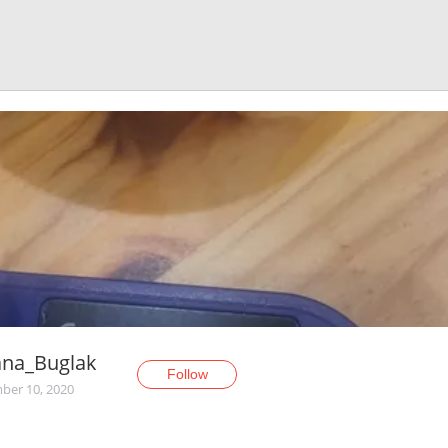
ana_Buglak
Follow
er 10, 2020