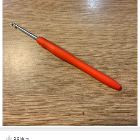
XX likes