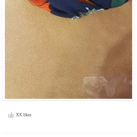
XX likes