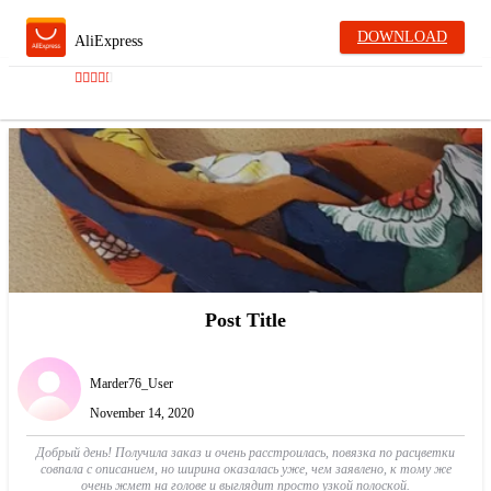
DOWNLOAD
AliExpress
Post Title
Marder76_User
November 14, 2020
Добрый день! Получила заказ и очень расстроилась, повязка по расцветки
совпала с описанием, но ширина оказалась уже, чем заявлено, к тому же
очень жмет на голове и выглядит просто узкой полоской.