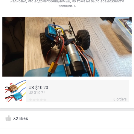
написано, что водонепроницаемый, но тоже не было возможности
проверить.
US $10.20
US $10.74
0 orders
XX likes