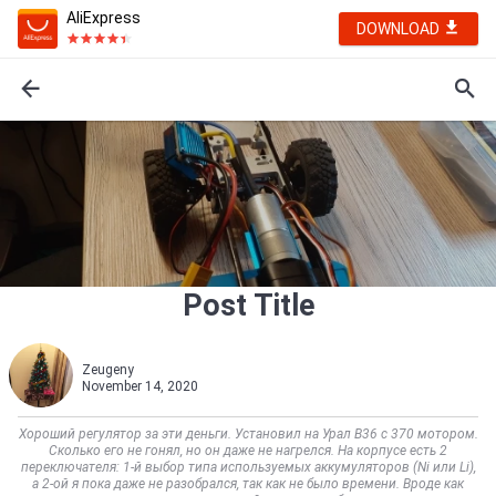
AliExpress
DOWNLOAD
Post Title
Zeugeny
November 14, 2020
Хороший регулятор за эти деньги. Установил на Урал B36 с 370 мотором.
Сколько его не гонял, но он даже не нагрелся. На корпусе есть 2
переключателя: 1-й выбор типа используемых аккумуляторов (Ni или Li),
а 2-ой я пока даже не разобрался, так как не было времени. Вроде как