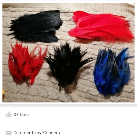
XX likes
Comments by XX users