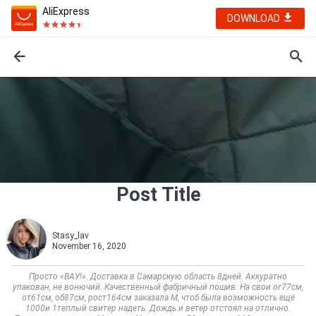
AliExpress
DOWNLOAD
Post Title
Stasy_lav
November 16, 2020
Просто «ВАУ!». Доставка в Самарскую область 8дней. Аккуратно
упакован, не вонючий. Качественный фабричный пошив. На свои ог77см,
от61см, об87см, рост164см заказала М, чтоб была возможность ещё
1000и 1теплый свитер надеть. Дождь и ветер отстоял на отлично.