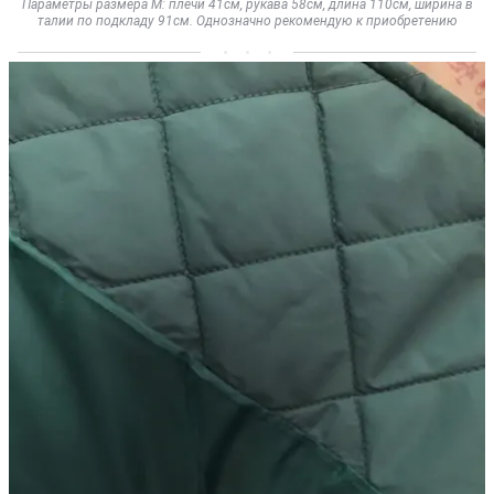
Параметры размера М: плечи 41см, рукава 58см, длина 110см, ширина в
талии по подкладу 91см. Однозначно рекомендую к приобретению