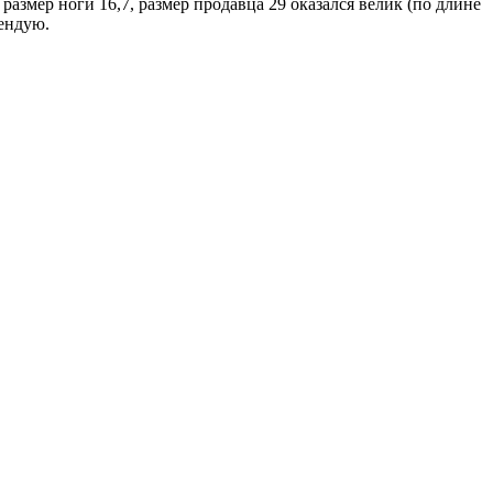
азмер ноги 16,7, размер продавца 29 оказался велик (по длине
мендую.