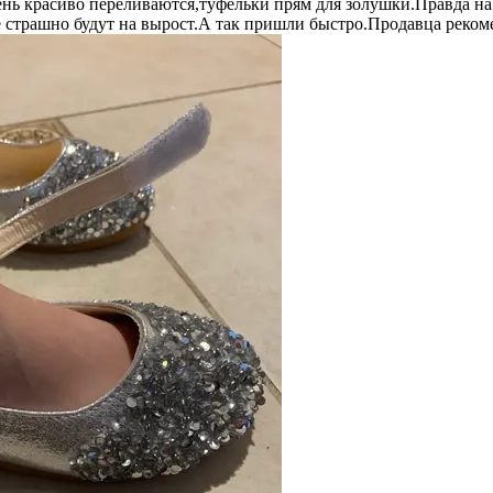
нь красиво переливаются,туфельки прям для золушки.Правда на р
не страшно будут на вырост.А так пришли быстро.Продавца реко