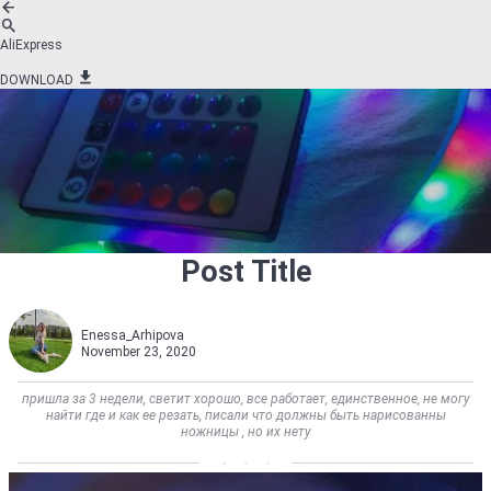
AliExpress
DOWNLOAD
Post Title
Enessa_Arhipova
November 23, 2020
пришла за 3 недели, светит хорошо, все работает, единственное, не могу
найти где и как ее резать, писали что должны быть нарисованны
ножницы , но их нету