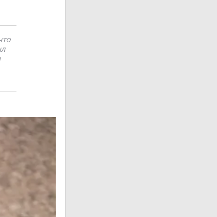
что
ыл
л