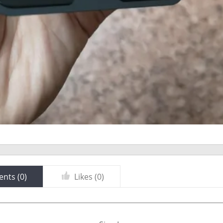
nts (
0
)
Likes (
0
)