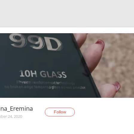
ina_Eremina
Follow
er 24, 2020