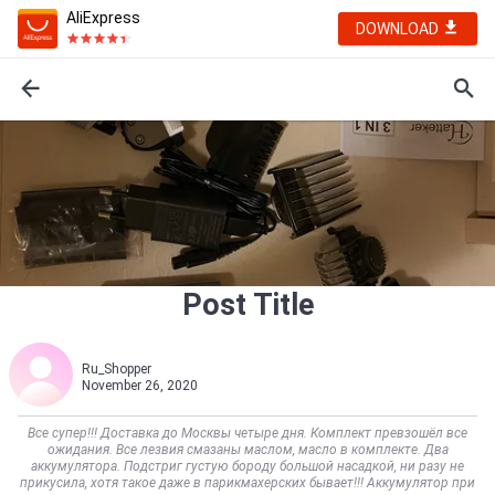
AliExpress
DOWNLOAD
Post Title
Ru_Shopper
November 26, 2020
Все супер!!! Доставка до Москвы четыре дня. Комплект превзошёл все
ожидания. Все лезвия смазаны маслом, масло в комплекте. Два
аккумулятора. Подстриг густую бороду большой насадкой, ни разу не
прикусила, хотя такое даже в парикмахерских бывает!!! Аккумулятор при