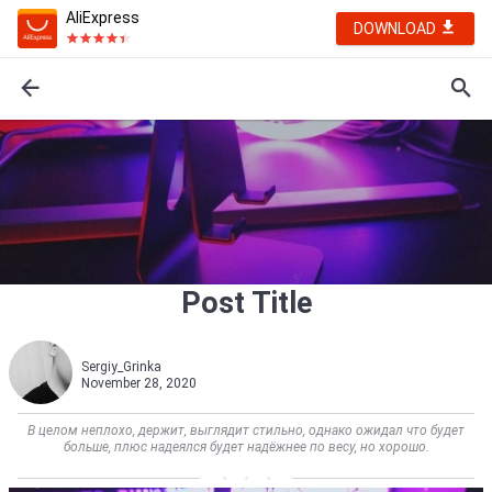
AliExpress
DOWNLOAD
Post Title
Sergiy_Grinka
November 28, 2020
В целом неплохо, держит, выглядит стильно, однако ожидал что будет
больше, плюс надеялся будет надёжнее по весу, но хорошо.