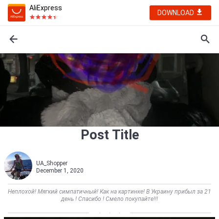
AliExpress
DOWNLOAD
Post Title
UA_Shopper
December 1, 2020
Неплохой! Мягкий симпатичный! Как на картинке! В Украину прибыл за 21
день ! Спасибо ! Смело покупайте!!!