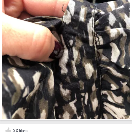
XX likes