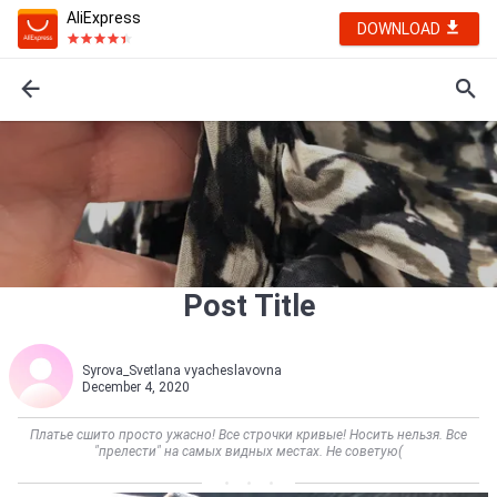
AliExpress
DOWNLOAD
Post Title
Syrova_Svetlana vyacheslavovna
December 4, 2020
Платье сшито просто ужасно! Все строчки кривые! Носить нельзя. Все
"прелести" на самых видных местах. Не советую(