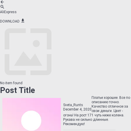
AliExpress
DOWNLOAD
No item found
Post Title
Платье хорошее. Все по
описанию точно.
Sveta_Runts
Качество отличное за
December 4, 2020
свои деньги. Цвет -
огонь! На рост 171 чуть ниже колена.
Рукава не сильно длинные.
Рекомендую!