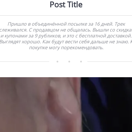
Post Title
Пришло в объединённой посылке за 16 дней. Трек
слеживался. С продавцом не общалась. Вышли со скидк
и купонами за 9 рубликов, и это с бесплатной доставкой.
Выглядят хорошо. Как будут вести себя дальше не знаю. 
покупке могу порекомендовать.