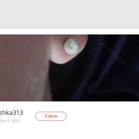
ushka313
Follow
er 5, 2020