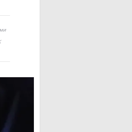
ами
К