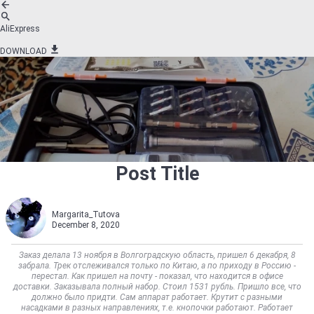
AliExpress
DOWNLOAD
Post Title
Margarita_Tutova
December 8, 2020
Заказ делала 13 ноября в Волгоградскую область, пришел 6 декабря, 8
забрала. Трек отслеживался только по Китаю, а по приходу в Россию -
перестал. Как пришел на почту - показал, что находится в офисе
доставки. Заказывала полный набор. Стоил 1531 рубль. Пришло все, что
должно было придти. Сам аппарат работает. Крутит с разными
насадками в разных направлениях, т.е. кнопочки работают. Работает