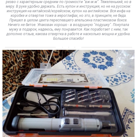
резво с характерным средним по громкости "вж-ж-ж". Тяжеленький, но в
меру. В руке удобно держать. Есть купон и инструкция, но не на русском:
инструкция на китайской/корейском, купон на английском. Вся инфа на
коробке и отвертке тоже в иероглифах, но это, в принципе, не беда.
Пришел в целом цвета переспевшего апельсина пластиковом боксе.
Ничего не битое. Упакован хорошо - в воздушную "подушку". Покупала
мужу в подарок, надеюсь, ему понравится. Как поработает с ним, так
дополню отзыв, какова отвертка в работе и насколько мощна и удобна.
Большое спасибо!