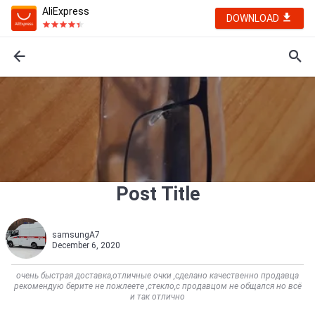
AliExpress
DOWNLOAD
Post Title
samsungA7
December 6, 2020
очень быстрая доставка,отличные очки ,сделано качественно продавца
рекомендую берите не пожлеете ,стекло,с продавцом не общался но всё
и так отлично