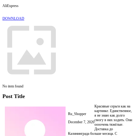
AliExpress
DOWNLOAD
No item found
Post Title
Красивые серьги как на
картинке. Единственное,
Ru_Shopper
я не знаю как долго
смогу в них ходить. Они
December 7, 2020
оооочень тяжёлые.
Доставка до
Калининграда больше месяца. С